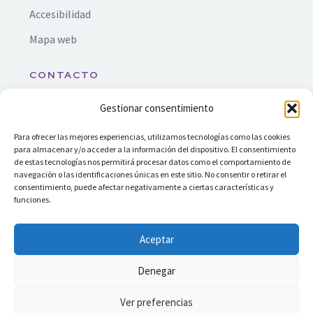
Accesibilidad
Mapa web
CONTACTO
Gestionar consentimiento
info@ssf.org.es
Nuestros servicios están ubicados en Madrid y
Para ofrecer las mejores experiencias, utilizamos tecnologías como las cookies
para almacenar y/o acceder a la información del dispositivo. El consentimiento
Corona Sur, incluyendo los municipios de
de estas tecnologías nos permitirá procesar datos como el comportamiento de
Alcorcón y Leganés.
navegación o las identificaciones únicas en este sitio. No consentir o retirar el
consentimiento, puede afectar negativamente a ciertas características y
funciones.
Aceptar
Denegar
Ver preferencias