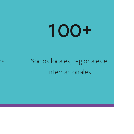
+
1
0
0
os
Socios locales, regionales e
internacionales