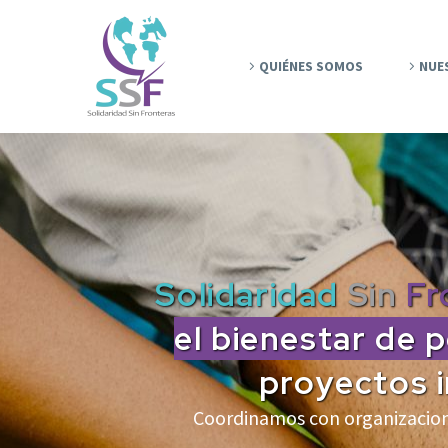
QUIÉNES SOMOS
NUE
Solidaridad
Sin
Fr
el bienestar de 
proyectos i
Coordinamos con organizacione