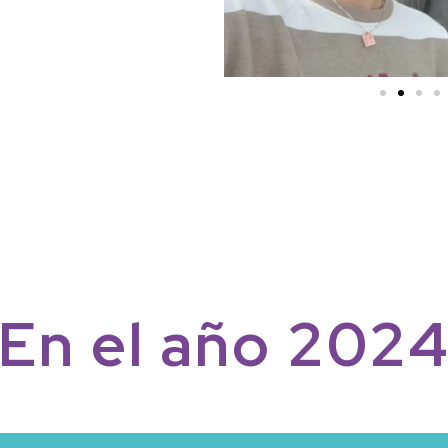
En
el
año
202