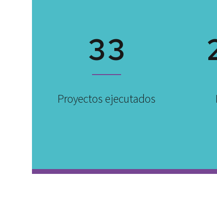
3
3
Proyectos ejecutados