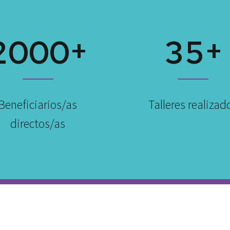
+
+
2
0
0
0
3
5
Beneficiarios/as
Talleres realizad
directos/as