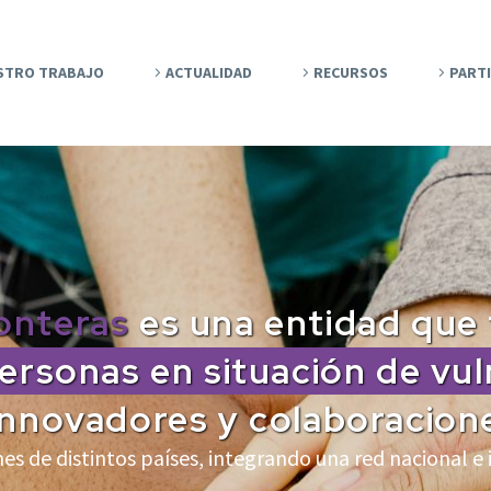
STRO TRABAJO
ACTUALIDAD
RECURSOS
PARTI
onteras
es una entidad qu
personas en situación de vul
nnovadores y colaboracione
s de distintos países, integrando una red nacional e 