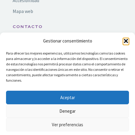
Accesibilidad
Mapa web
CONTACTO
Gestionar consentimiento
info@ssf.org.es
Nuestros servicios están ubicados en Madrid y
Para ofrecer las mejores experiencias, utilizamos tecnologías como las cookies
para almacenar y/o acceder a la información del dispositivo. El consentimiento
Corona Sur, incluyendo los municipios de
de estas tecnologías nos permitirá procesar datos como el comportamiento de
Alcorcón y Leganés.
navegación o las identificaciones únicas en este sitio. No consentir o retirar el
consentimiento, puede afectar negativamente a ciertas características y
funciones.
Aceptar
Denegar
Ver preferencias