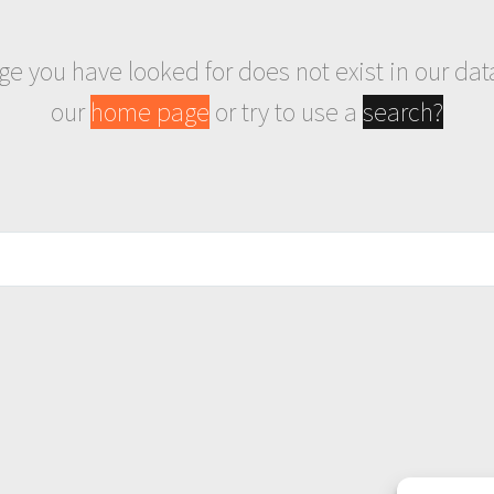
age you have looked for does not exist in our da
our
home page
or try to use a
search?