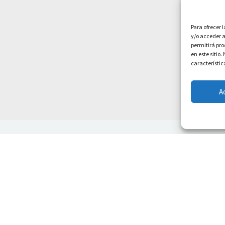
Para ofrecer 
y/o acceder a
permitirá pr
en este sitio
característic
A
ACIÓN
LEGAL
CON
i
 Somos
Aviso legal
N