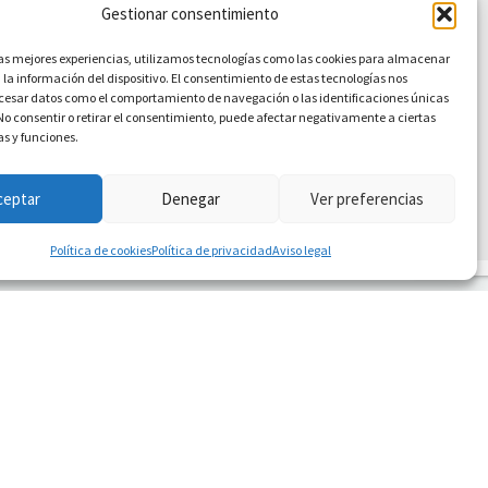
Gestionar consentimiento
las mejores experiencias, utilizamos tecnologías como las cookies para almacenar
 la información del dispositivo. El consentimiento de estas tecnologías nos
ocesar datos como el comportamiento de navegación o las identificaciones únicas
. No consentir o retirar el consentimiento, puede afectar negativamente a ciertas
as y funciones.
ceptar
Denegar
Ver preferencias
Política de cookies
Política de privacidad
Aviso legal
TACTO
nfo@ssf.org.es
uestros servicios están ubicados en Madrid y